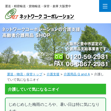
コ
運送・精密輸送・貨物輸送・保管・倉庫 大阪豊中
ン
テ
ン
ツ
へ
ス
キ
ッ
プ
運送・物流・保管トップ
>
介護支援
>
介護用品 Q and A
>
介護し
ていて気になるニオイ
介護していて気になるニオイ
じめじめした梅雨のころや、暑い日は特に気になり
ます