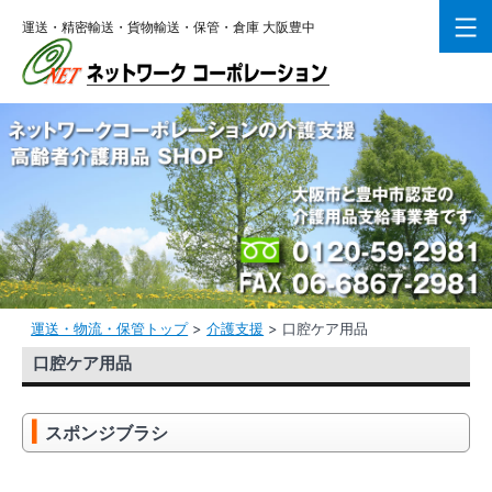
コ
運送・精密輸送・貨物輸送・保管・倉庫 大阪豊中
ン
テ
ン
ツ
へ
ス
キ
ッ
プ
運送・物流・保管トップ
>
介護支援
>
口腔ケア用品
口腔ケア用品
スポンジブラシ