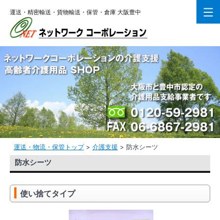
コ
運送・精密輸送・貨物輸送・保管・倉庫 大阪豊中
ン
テ
ン
ツ
へ
ス
キ
ッ
プ
運送・物流・保管トップ
>
介護支援
>
防水シーツ
防水シーツ
使い捨てタイプ