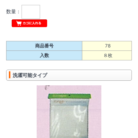
数量：
商品番号
78
入数
８枚
洗濯可能タイプ