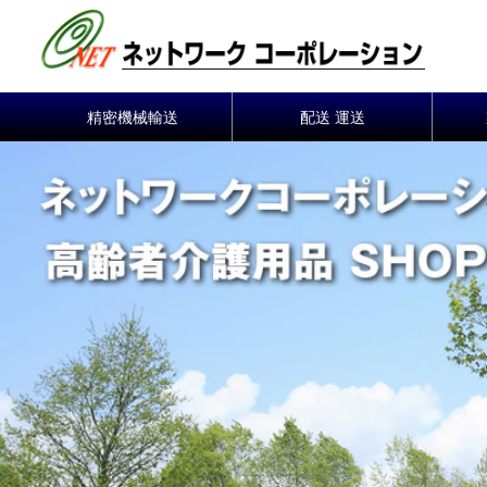
コ
ン
テ
ン
精密機械輸送
配送 運送
ツ
へ
ス
キ
ッ
プ