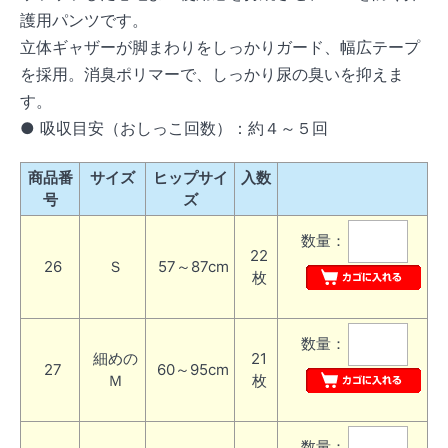
護用パンツです。
立体ギャザーが脚まわりをしっかりガード、幅広テープ
を採用。消臭ポリマーで、しっかり尿の臭いを抑えま
す。
● 吸収目安（おしっこ回数）：約４～５回
商品番
サイズ
ヒップサイ
入数
号
ズ
数量：
22
26
Ｓ
57～87cm
枚
数量：
細めの
21
27
60～95cm
Ｍ
枚
数量：