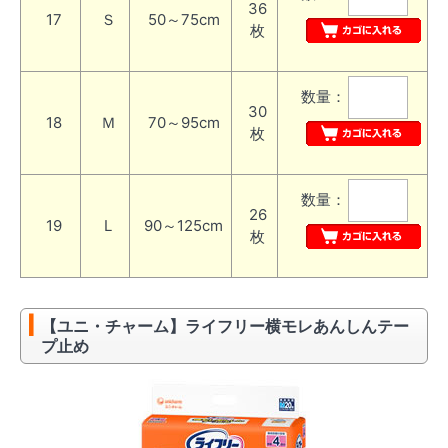
36
17
Ｓ
50～75cm
枚
数量：
30
18
Ｍ
70～95cm
枚
数量：
26
19
L
90～125cm
枚
【ユニ・チャーム】ライフリー横モレあんしんテー
プ止め