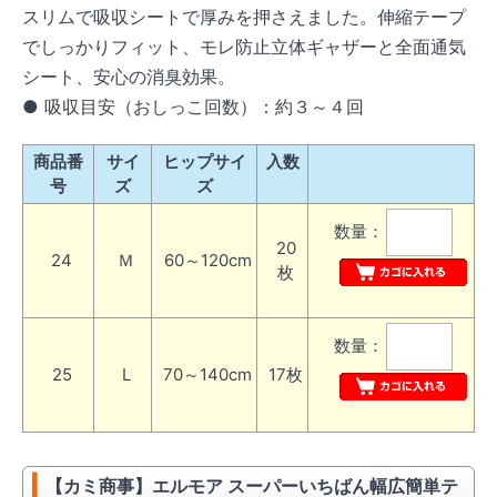
スリムで吸収シートで厚みを押さえました。伸縮テープ
でしっかりフィット、モレ防止立体ギャザーと全面通気
シート、安心の消臭効果。
● 吸収目安（おしっこ回数）：約３～４回
商品番
サイ
ヒップサイ
入数
号
ズ
ズ
数量：
20
24
Ｍ
60～120cm
枚
数量：
25
L
70～140cm
17枚
【カミ商事】エルモア スーパーいちばん幅広簡単テ