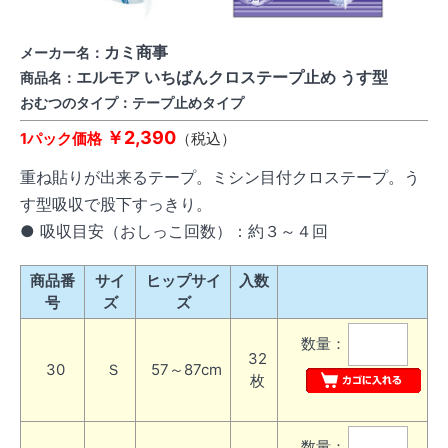
カミ商事
メーカー名：
エルモア いちばんクロステープ止め うす型
商品名：
おむつのタイプ：テープ止めタイプ
￥2,390
1パック価格
（税込）
重ね貼りが出来るテープ。ミシン目付クロステープ。う
す型吸収で股下すっきり。
● 吸収目安（おしっこ回数）：約３～４回
商品番
サイ
ヒップサイ
入数
号
ズ
ズ
数量：
32
30
Ｓ
57～87cm
枚
数量：