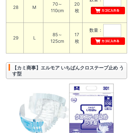
70～
20
28
M
110cm
枚
数量：
85～
17
29
L
125cm
枚
【カミ商事】エルモア いちばんクロステープ止め う
す型