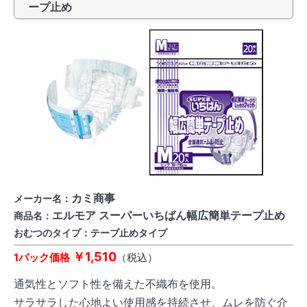
ープ止め
カミ商事
メーカー名：
エルモア スーパーいちばん幅広簡単テープ止め
商品名：
おむつのタイプ：テープ止めタイプ
￥1,510
1パック価格
（税込）
通気性とソフト性を備えた不織布を使用。
サラサラした心地よい使用感を持続させ、ムレを防ぐ介