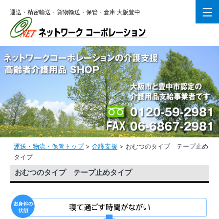
コ
運送・精密輸送・貨物輸送・保管・倉庫 大阪豊中
ン
テ
ン
ツ
へ
ス
キ
ッ
プ
運送・物流・保管トップ
>
介護支援
>
おむつのタイプ テープ止め
タイプ
おむつのタイプ テープ止めタイプ