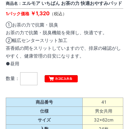
エルモア いちばん お茶の力 快適おやすみパッド
商品名：
￥1,320
1パック価格
（税込）
①お茶の力で抗菌・脱臭
お茶の力で抗菌・脱臭機能を発揮し、快適です。
②幅広センタースリット加工
茶香紙の間をスリットしていますので、排尿の確認がし
やすく、健康管理の目安になります。
●昼用
数量：
商品番号
41
仕様
男女共用
サイズ
32×62cm
入数
24枚