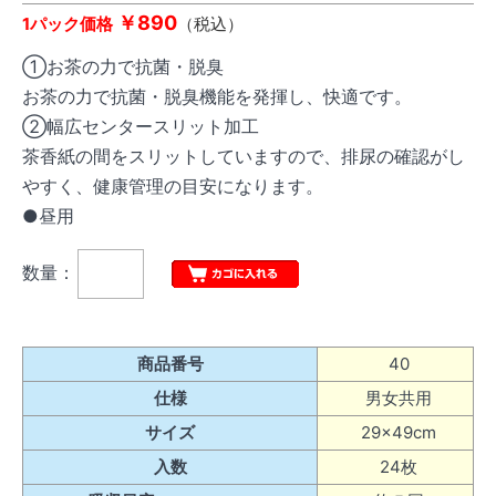
￥890
1パック価格
（税込）
①お茶の力で抗菌・脱臭
お茶の力で抗菌・脱臭機能を発揮し、快適です。
②幅広センタースリット加工
茶香紙の間をスリットしていますので、排尿の確認がし
やすく、健康管理の目安になります。
●昼用
数量：
商品番号
40
仕様
男女共用
サイズ
29×49cm
入数
24枚