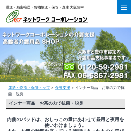
コ
運送・精密輸送・貨物輸送・保管・倉庫 大阪豊中
ン
テ
ン
ツ
へ
ス
キ
ッ
プ
運送・物流・保管トップ
>
介護支援
>
インナー商品 お茶の力で抗
菌・脱臭
インナー商品 お茶の力で抗菌・脱臭
内側のパッドは、おしっこの量にあわせて昼用と夜用を
使いわけましょう。