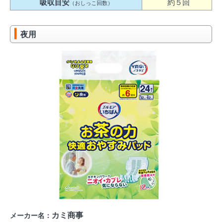
吸収目安
約５回
（おしっこ回数）
夜用
カミ商事
メーカー名：