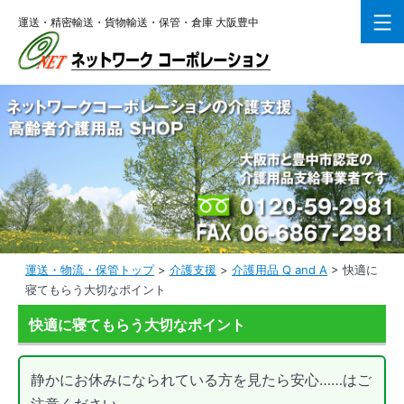
コ
運送・精密輸送・貨物輸送・保管・倉庫 大阪豊中
ン
テ
ン
ツ
へ
ス
キ
ッ
プ
運送・物流・保管トップ
>
介護支援
>
介護用品 Q and A
>
快適に
寝てもらう大切なポイント
快適に寝てもらう大切なポイント
静かにお休みになられている方を見たら安心……はご
注意ください