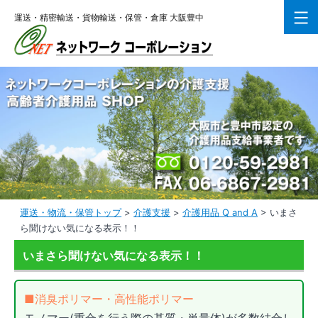
コ
運送・精密輸送・貨物輸送・保管・倉庫 大阪豊中
ン
テ
ン
ツ
へ
ス
キ
ッ
プ
運送・物流・保管トップ
>
介護支援
>
介護用品 Q and A
>
いまさ
ら聞けない気になる表示！！
いまさら聞けない気になる表示！！
■消臭ポリマー・高性能ポリマー
モノマー(重合を行う際の基質・単量体)が多数結合し