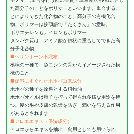
た高分子のことをポリマーといいます。重合するこ
とによりできた化合物のこと、高分子の有機化合
物。ポリマーは接頭語で「たくさん」の意味。
ポリエチレンもナイロンもポリマー
タンパク質は、アミノ酸が鎖状に重合してできた高
分子化合物
■ヘリンボーン不織布
模様の一種で、魚ニシンの骨からイメージされた模
様のこと
■保湿にすぐれたホホバ由来成分
ホホバの種子を原料とする植物油
ホホバオイルは種子を搾って得られ多様な用途を持
つ。髪の毛や皮膚の乾燥を防ぎ、潤いを与える作用
があるとされます
■アロエエキス（保湿成分）
アロエからエキスを抽出、食用としても用いられ