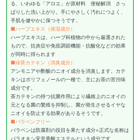
る、いわゆる「アロエ」が原材料 便秘解消 さっ
ぱりした洗い上がり。手にやさしく汚れにつよく、
手肌を健やかに保つそうです。
■ハーブエキス（保湿成分）
ハーブエキスは、ハーブ科植物の中から厳選された
もので、抗炎症や免疫調節機能・抗酸化などの効果
が同時に得られます
■緑茶カテキン（消臭成分）
アンモニアや酢酸のニオイ成分を消臭します。カテ
キンはポリフェノールの一種で、主にお茶の苦渋味
成分です。
茶カテキンの持つ抗菌作用により繊維上のニオイの
元となる菌の繁殖を抑制し、菌が発生させるイヤな
ニオイを防止する効果がありるそうです。
■パラベンフリー
パラベンは防腐剤の役目を果たす成分=正式な名称は
パラオキシ安息香酸エステルという成分です