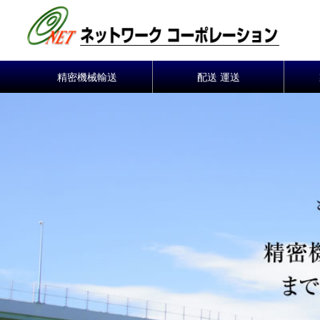
コ
ン
テ
ン
精密機械輸送
配送 運送
ツ
へ
ス
キ
ッ
プ