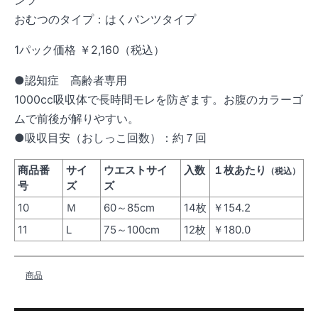
ンツ
おむつのタイプ：はくパンツタイプ
1パック価格
￥2,160
（税込）
●認知症 高齢者専用
1000cc吸収体で長時間モレを防ぎます。お腹のカラーゴ
ムで前後が解りやすい。
●吸収目安（おしっこ回数）：約７回
商品番
サイ
ウエストサイ
入数
１枚あたり
（税込）
号
ズ
ズ
10
Ｍ
60～85cm
14枚
￥154.2
11
L
75～100cm
12枚
￥180.0
商品