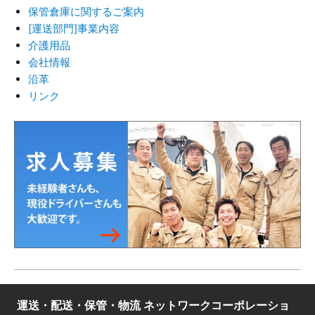
保管倉庫に関するご案内
[運送部門]事業内容
介護用品
会社情報
沿革
リンク
運送・配送・保管・物流 ネットワークコーポレーショ