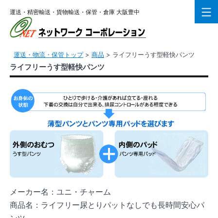
コ
運送・精密輸送・貨物輸送・保管・倉庫 大阪豊中
ン
テ
ン
運送・物流・保管トップ
>
商品
>
ライフリーうす型軽快パンツ
ツ
ライフリーうす型軽快パンツ
へ
ス
キ
ッ
プ
メーカー名：
ユニ・チャーム
商品名：
ライフリー尿とりパットなしでも長時間安心パ