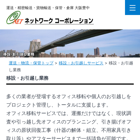
コ
運送・精密輸送・貨物輸送・保管・倉庫 大阪豊中
ン
テ
ン
ツ
へ
ス
キ
運送・物流・保管トップ
>
移設・お引越しサービス
>
移設・お引越
し業務
ッ
移設・お引越し業務
プ
多くの業者が登場するオフィス移転や個人のお引越しを
プロジェクト管理し、トータルに支援します。
オフィス移転サービスでは、運搬だけではなく、現状調
査や引っ越し先オフィスのプランニング、引き揚げオフ
ィスの原状回復工事（什器の解体・組立、不用家具引き
取り等）やアフターサービスまで一括請負が可能です。