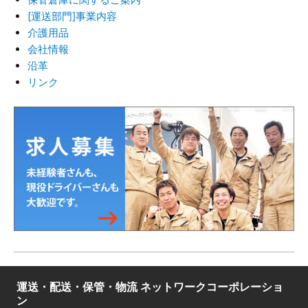
[運送部門]事業内容
介護用品
会社情報
沿革
リンク
運送・配送・保管・物流 ネットワークコーポレーショ
ン